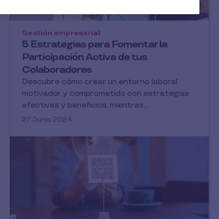
Gestión empresarial
5 Estrategias para Fomentar la
Participación Activa de tus
Colaboradores
Descubre cómo crear un entorno laboral
motivador y comprometido con estrategias
efectivas y beneficios, mientras...
27 Junio 2024