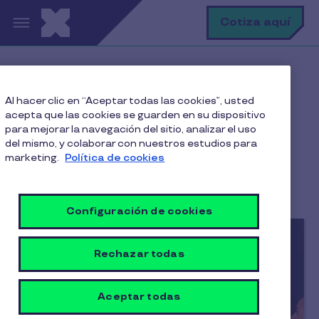
Pasar al contenido principal
B
Cotiza aquí
Home
Blog
Gestión empresarial
Al hacer clic en “Aceptar todas las cookies”, usted
acepta que las cookies se guarden en su dispositivo
para mejorar la navegación del sitio, analizar el uso
del mismo, y colaborar con nuestros estudios para
Gestión empresarial
marketing.
Política de cookies
Configuración de cookies
Rechazar todas
Aceptar todas