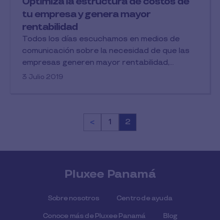
Optimiza la estructura de costos de
tu empresa y genera mayor
rentabilidad
Todos los días escuchamos en medios de
comunicación sobre la necesidad de que las
empresas generen mayor rentabilidad,...
3 Julio 2019
<
Página
1
Página
2
Pluxee Panamá
Sobre nosotros
Centro de ayuda
Conoce más de Pluxee Panamá
Blog