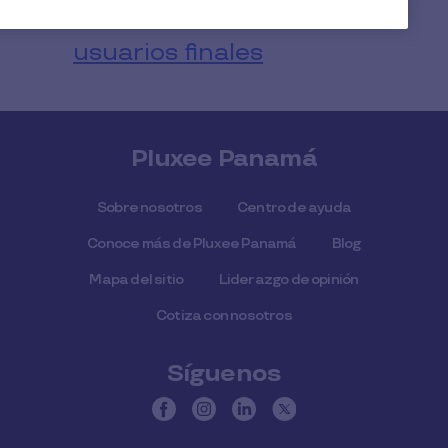
Aviso de privacidad para
usuarios finales
Pluxee Panamá
Sobre nosotros
Centro de ayuda
Conoce más de Pluxee Panamá
Blog
Mapa del sitio
Liderazgo de opinión
Cotiza con nosotros
Síguenos