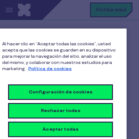
Pasar al contenido principal
B
Cotiza aquí
Home
Políticas de Privacidad
Al hacer clic en “Aceptar todas las cookies”, usted
acepta que las cookies se guarden en su dispositivo
para mejorar la navegación del sitio, analizar el uso
del mismo, y colaborar con nuestros estudios para
Política de Privacidad
marketing.
Política de cookies
Configuración de cookies
Política de Privacidad
Rechazar todas
Aviso de privacidad para
clientes
Aceptar todas