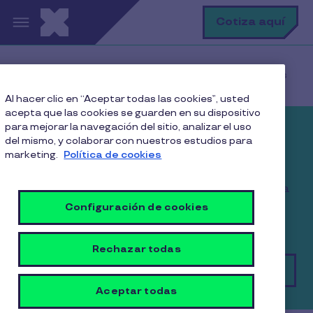
Pasar al contenido principal
B
Cotiza aquí
Home
All products
Pluxee Beneficios
Al hacer clic en “Aceptar todas las cookies”, usted
acepta que las cookies se guarden en su dispositivo
para mejorar la navegación del sitio, analizar el uso
Pluxee Beneficios
del mismo, y colaborar con nuestros estudios para
marketing.
Política de cookies
Entrégales a tus colaboradores un producto
digital práctico y seguro ¡Pluxee Beneficios brinda
la libertad de elegir lo que realmente tus
Configuración de cookies
colaboradores desean!
Rechazar todas
¡Consíguela aquí!
Aceptar todas