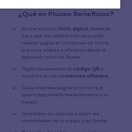
¿Qué es Pluxee Beneficios?​
Es una solución
100% digital
diseñada
para que tus colaboradores puedan
realizar pagos en comercios de forma
práctica, segura y eficiente desde la
aplicación móvil de Pluxee.
Pagas escaneando un
código QR
o
numérico en los
comercios afiliados.​
Cada empresa asigna el monto que
quiere depositarle mensualmente a su
equipo.
Diversidad de usos para cubrir las
necesidades de tu equipo y su familia.​