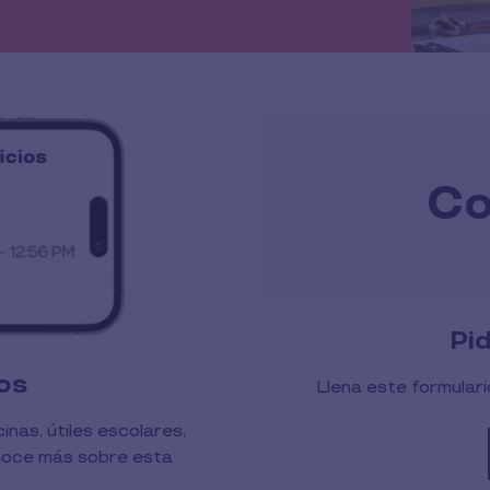
Co
Pi
os
Llena este formular
inas, útiles escolares,
onoce más sobre esta