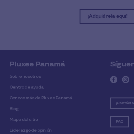
¡Adquiérela aquí!
Pluxee Panamá
Sígue
Sobre nosotros
Centro de ayuda
Conoce más de Pluxee Panamá
¡Contácta
Blog
Mapa del sitio
FAQ
Liderazgo de opinión