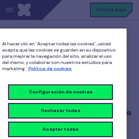
Pasar al contenido principal
B
Cotiza aquí
Home
Blog
Al hacer clic en “Aceptar todas las cookies”, usted
Gestión empresarial
acepta que las cookies se guarden en su dispositivo
Los secretos de la productividad laboral: cómo lograr
para mejorar la navegación del sitio, analizar el uso
más en menos tiempo
del mismo, y colaborar con nuestros estudios para
marketing.
Política de cookies
Los secretos de la
Configuración de cookies
productividad laboral:
cómo lograr más en menos
Rechazar todas
tiempo
Aceptar todas
5 min de lectura
26 Junio 2023