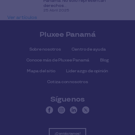
Panamá. No solo representan
derechos...
25 Abril 2025
Ver artículos
Pluxee Panamá
Sobre nosotros
Centro de ayuda
Conoce más de Pluxee Panamá
Blog
Mapa del sitio
Liderazgo de opinión
Cotiza con nosotros
Síguenos
¡Contáctanos!