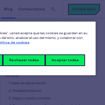
Buscar
Cotiza aquí
Blog
Contáctanos
ener talento en Panamá
ookies”, usted acepta que las cookies se guarden en su
del sitio, analizar el uso del mismo, y colaborar con
olítica de cookies
Tabla de contenido
¿Por qué son importantes los beneficios
Rechazar todas
Aceptar todas
laborales en Panamá?
Los beneficios laborales más valorados en
Panamá
1. Vales de alimentación
2. Flexibilidad laboral
3. Seguro médico privado