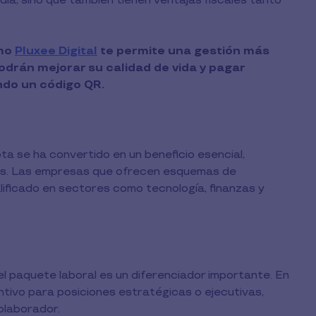
día, sino que también tienen ventajas fiscales tanto
omo
Pluxee Digital
te permite una gestión más
odrán mejorar su calidad de vida y pagar
do un código QR.
ota se ha convertido en un beneficio esencial,
nes. Las empresas que ofrecen esquemas de
calificado en sectores como tecnología, finanzas y
l paquete laboral es un diferenciador importante. En
ivo para posiciones estratégicas o ejecutivas,
olaborador.