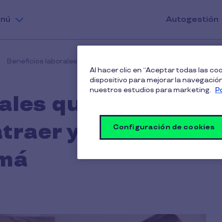
nú
Autogestión
Beneficios laborales que marcan la diferencia al atraer y ret
Al hacer clic en “Aceptar todas las c
dispositivo para mejorar la navegación 
nuestros estudios para marketing.
P
rales que marcan
atraer y retener
Configuración de cookies
amá