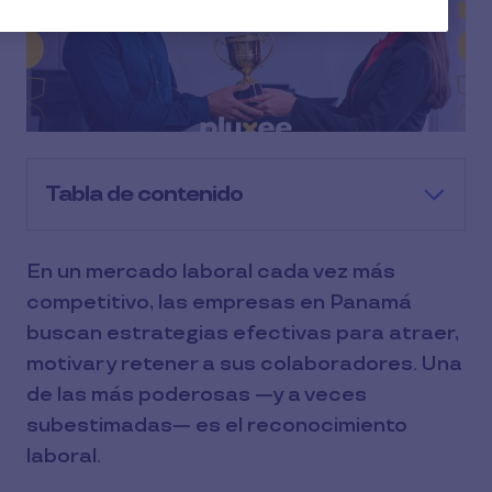
Tabla de contenido
En un mercado laboral cada vez más
competitivo, las empresas en Panamá
buscan estrategias efectivas para atraer,
motivar y retener a sus colaboradores. Una
de las más poderosas —y a veces
subestimadas— es el reconocimiento
laboral.