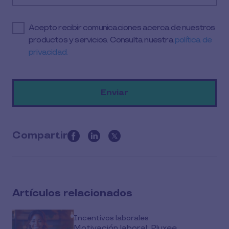
Acepto recibir comunicaciones acerca de nuestros
productos y servicios. Consulta nuestra
política de
privacidad.
Compartir
this
article
on
social
Artículos relacionados
media
Incentivos laborales
Motivación laboral: Pluxee