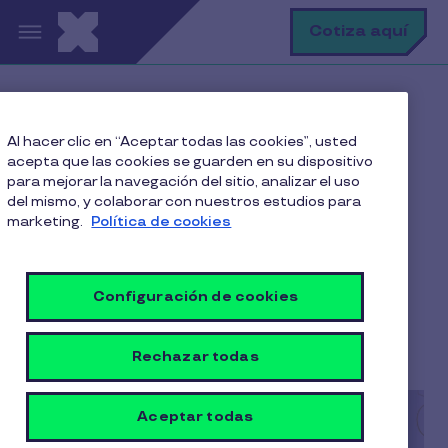
Pasar al contenido principal
B
Cotiza aquí
Home
Blog
Al hacer clic en “Aceptar todas las cookies”, usted
Gestión empresarial
acepta que las cookies se guarden en su dispositivo
¿Qué es el reconocimiento laboral?
para mejorar la navegación del sitio, analizar el uso
del mismo, y colaborar con nuestros estudios para
marketing.
Política de cookies
¿Qué es el
Configuración de cookies
reconocimiento laboral?
4 min de lectura
15 Septiembre 2025
Rechazar todas
Aceptar todas