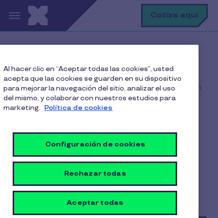
Pasar al contenido principal
B
Cotiza aquí
Home
Blog
Al hacer clic en “Aceptar todas las cookies”, usted
Incentivos laborales
acepta que las cookies se guarden en su dispositivo
El producto que transforma la gestión de beneficios en
para mejorar la navegación del sitio, analizar el uso
Panamá
del mismo, y colaborar con nuestros estudios para
marketing.
Política de cookies
El producto que
Configuración de cookies
transforma la gestión de
beneficios en Panamá
Rechazar todas
4 min de lectura
4 Agosto 2025
Aceptar todas