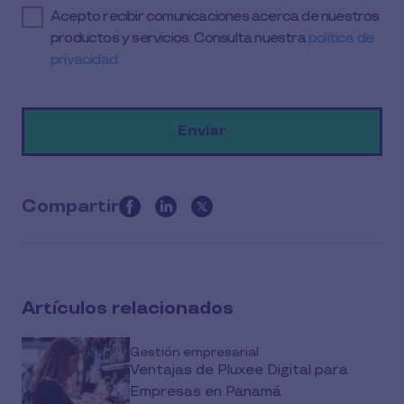
Acepto recibir comunicaciones acerca de nuestros
productos y servicios. Consulta nuestra
política de
privacidad.
Compartir
this
article
on
social
Artículos relacionados
media
Gestión empresarial
Ventajas de Pluxee Digital para
Empresas en Panamá