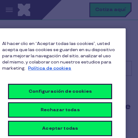
Pasar al contenido principal
B
Cotiza aquí
Help Center
Comercio
Al hacer clic en “Aceptar todas las cookies”, usted
Primeros pasos
acepta que las cookies se guarden en su dispositivo
¿Cómo me registro en Pluxee Comercios?
para mejorar la navegación del sitio, analizar el uso
del mismo, y colaborar con nuestros estudios para
marketing.
Política de cookies
Buscar
Comercio
Configuración de cookies
¿Cómo me registro en Pluxee
Rechazar todas
Comercios?
1 min de lectura
Aceptar todas
17 Octubre 2025