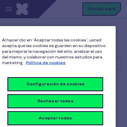
Pasar al contenido principal
B
Cotiza aquí
Help Center
Comercio
Al hacer clic en “Aceptar todas las cookies”, usted
Primeros pasos
acepta que las cookies se guarden en su dispositivo
¿Cómo me registro en Autogestión?
para mejorar la navegación del sitio, analizar el uso
del mismo, y colaborar con nuestros estudios para
marketing.
Política de cookies
Buscar
Comercio
Configuración de cookies
¿Cómo me registro en
Rechazar todas
Autogestión?
1 min de lectura
Aceptar todas
17 Octubre 2025