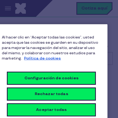
Pasar al contenido principal
B
Cotiza aquí
Help Center
Cliente
Al hacer clic en “Aceptar todas las cookies”, usted
Gestión de beneficios y pedidos
acepta que las cookies se guarden en su dispositivo
¿Dónde puedo ver la lista de mis beneficiarios activos?
para mejorar la navegación del sitio, analizar el uso
del mismo, y colaborar con nuestros estudios para
marketing.
Política de cookies
Buscar
Cliente
Configuración de cookies
¿Dónde puedo ver la lista de
Rechazar todas
mis beneficiarios activos?
1 min de lectura
Aceptar todas
17 Octubre 2025