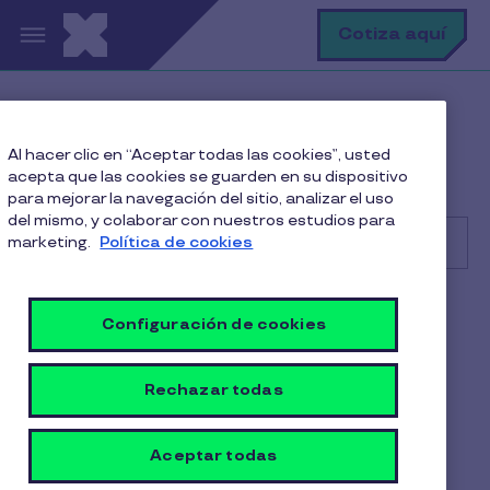
Pasar al contenido principal
B
Cotiza aquí
Help Center
Cliente
Al hacer clic en “Aceptar todas las cookies”, usted
Primeros Pasos
acepta que las cookies se guarden en su dispositivo
¿Dónde ingreso para adquirir productos Pluxee?
para mejorar la navegación del sitio, analizar el uso
del mismo, y colaborar con nuestros estudios para
marketing.
Política de cookies
Buscar
Cliente
Configuración de cookies
¿Dónde ingreso para
Rechazar todas
adquirir productos Pluxee?
1 min de lectura
Aceptar todas
17 Octubre 2025