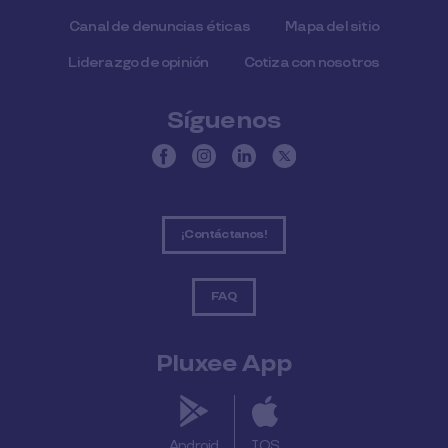
Canal de denuncias éticas
Mapa del sitio
Liderazgo de opinión
Cotiza con nosotros
Síguenos
¡Contáctanos!
FAQ
Pluxee App
Android
IOS