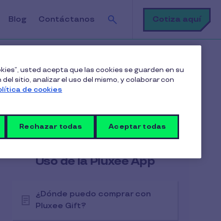
Buscar
Cotiza aquí
Blog
Contáctanos
ookies”, usted acepta que las cookies se guarden en su
del sitio, analizar el uso del mismo, y colaborar con
olítica de cookies
Rechazar todas
Aceptar todas
Artículos en esta categoría
Uso de la Pluxee App
¿Dónde puedo comprar con
Pluxee Gift?