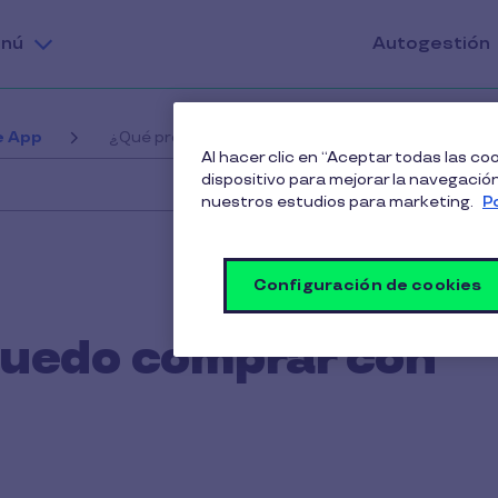
nú
Autogestión
e App
¿Qué productos puedo comprar con Pluxee?
Al hacer clic en “Aceptar todas las c
dispositivo para mejorar la navegación 
nuestros estudios para marketing.
P
Configuración de cookies
puedo comprar con