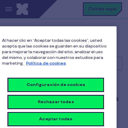
Pasar al contenido principal
B
Cotiza aquí
Help Center
Usuario
Al hacer clic en “Aceptar todas las cookies”, usted
Administrando mi cuenta Pluxee
acepta que las cookies se guarden en su dispositivo
¿Cómo puedo actualizar mis datos o contraseña?
para mejorar la navegación del sitio, analizar el uso
del mismo, y colaborar con nuestros estudios para
marketing.
Política de cookies
Buscar
Usuario
Configuración de cookies
¿Cómo puedo actualizar mis
Rechazar todas
datos o contraseña?
1 min de lectura
Aceptar todas
17 Octubre 2025