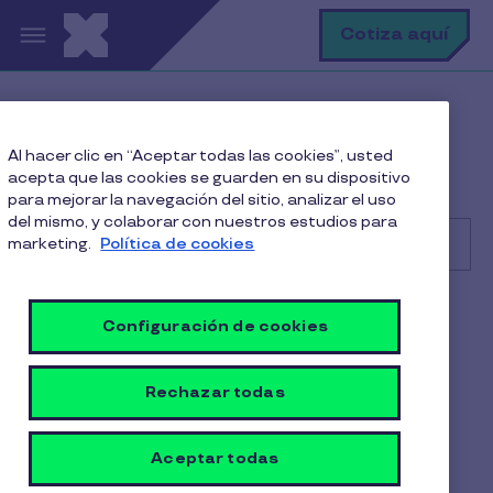
Pasar al contenido principal
B
Cotiza aquí
Help Center
Cliente
Al hacer clic en “Aceptar todas las cookies”, usted
Facturación pagos y contratos
acepta que las cookies se guarden en su dispositivo
¿A qué cuenta debo pagar mis pedidos de Pluxee Gift?
para mejorar la navegación del sitio, analizar el uso
del mismo, y colaborar con nuestros estudios para
marketing.
Política de cookies
Buscar
Cliente
Configuración de cookies
¿A qué cuenta debo pagar
Rechazar todas
mis pedidos de Pluxee Gift?
1 min de lectura
Aceptar todas
17 Octubre 2025