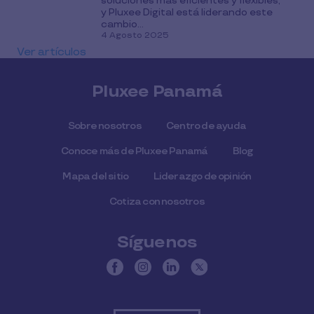
soluciones más eficientes y flexibles,
y Pluxee Digital está liderando este
cambio...
4 Agosto 2025
Ver artículos
Pluxee Panamá
Sobre nosotros
Centro de ayuda
Conoce más de Pluxee Panamá
Blog
Mapa del sitio
Liderazgo de opinión
Cotiza con nosotros
Síguenos