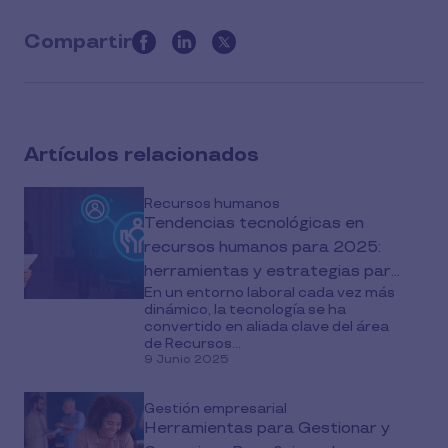
Compartir
this
article
on
social
Artículos relacionados
media
Recursos humanos
Tendencias tecnológicas en
recursos humanos para 2025:
herramientas y estrategias para
En un entorno laboral cada vez más
transformar tu empresa
dinámico, la tecnología se ha
convertido en aliada clave del área
de Recursos...
9 Junio 2025
Gestión empresarial
Herramientas para Gestionar y