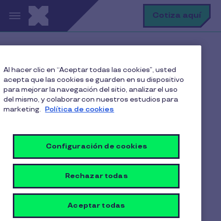
Pasar al contenido principal
B
Cotiza aquí
Home
Blog
Al hacer clic en “Aceptar todas las cookies”, usted
Gestión empresarial
acepta que las cookies se guarden en su dispositivo
Top 5 herramientas digitales de RRHH que están
para mejorar la navegación del sitio, analizar el uso
transformando empresas en Panamá
del mismo, y colaborar con nuestros estudios para
marketing.
Política de cookies
Top 5 herramientas
Configuración de cookies
digitales de RRHH que
están transformando
Rechazar todas
empresas en Panamá
Aceptar todas
3 min de lectura
19 Junio 2025